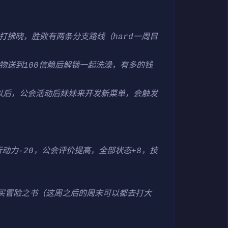
打拂晓，胜败有两条分支路线（hard一周目
物送到100信赖后解锁一起洗澡，有多的钱
天以后，公会活动后妹妹来开发新菜单，会触发
，行动力-20，公会评价提高，全部状态+8，技
买冒险之书（这周之后的周末可以都去打大