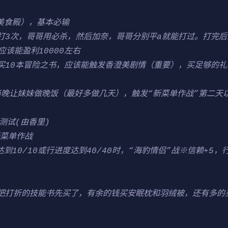
r美食殿），基本必输
打3次，哥哥用必杀，然后加奈，哥哥分别平a就能打过。打完后
该能盈利10000左右
买10本冒险之书，应该能触发香澄美剧情（重要），买足够的礼
日当晚让妹妹做晚饭（最好多做几天），触发“新菜单作战”第二
测试(由香里)
新菜单作战
达到10/10或行进度达到40/40时，“海豹情侣”战※信赖+5
，把打折的技能书先买了，有余的钱买安眠枕和羽绒被，还有多的