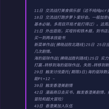
11日 交流战打美食俱乐部（这不纯纯pc
18日 交流战打跑步萝卜爱好会。一般加奈
基本必输，多周目开局才能打得过）。这周应
21日 外出逛街，买哑铃和铁木屐，到书店
买一到两本技能书
新菜单作战(拂晓战败北路线)25日 25
几次剧情。
海豹驱除作战(拂晓战胜利路线)25日 实力
打赢→转移到海豹驱除作战，失败→转移到
29日 触发讨伐委托(期限3日)海豹驱除数
能Pt+12 ~
39日 触发香澄美剧情
42日 漫画商日去买书，触发香澄美剧情
冒险和超大冒险）
43日 香澄美加入队伍