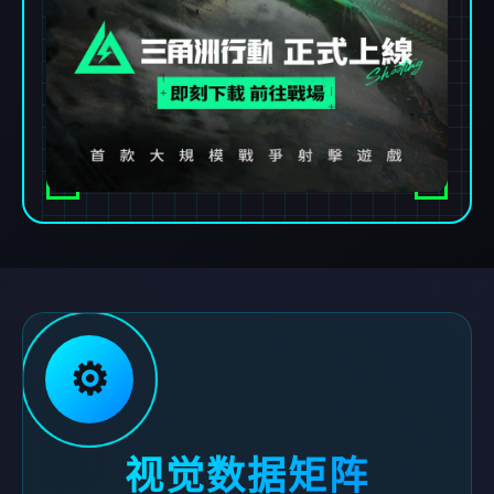
⚙️
视觉数据矩阵