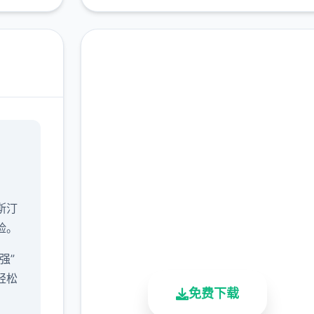
即刻下载 仗剑传说|手
游
完整版游戏，免费体验
斯汀
2.3M+
4.9/5
900K+
险。
总下载量
用户评分
活跃用户
强”
轻松
免费下载