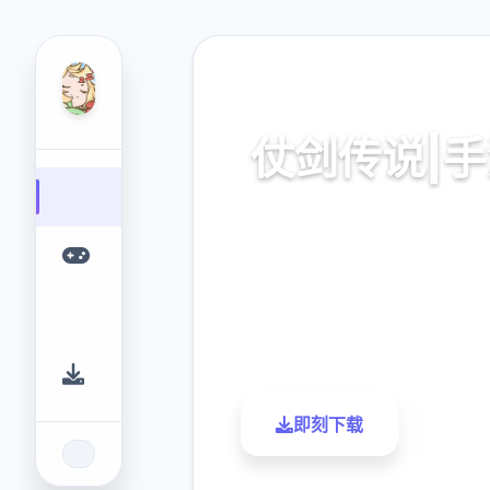
🎶 热门推荐
仗剑传说|
亚服,最新版本下载
9.4
2.3M
评分
下载
即刻下载
了解更