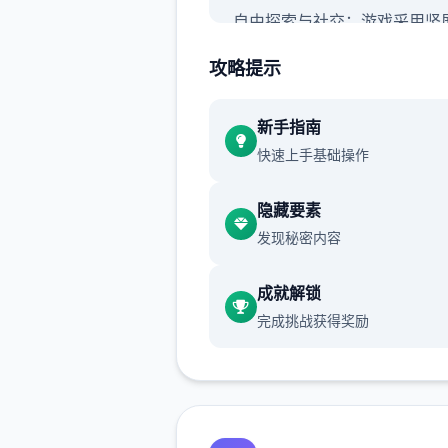
自由探索与社交：游戏采用竖
探索模式，包含隐藏任务、未
攻略提示
藏和丰富的世界地图。
无羁战斗与技能搭配：采用解
新手指南
手的自走式战斗，支持百变技
快速上手基础操作
配和随心转职。
隐藏要素
伙伴与幻兽：玩家可以邂逅各
发现秘密内容
伴，与幻兽结伴同游，并肩挑
秘的圣兽。
成就解锁
游戏背景：
完成挑战获得奖励
游戏由厦门雷霆网络科技股份
公司代理，于2025年5月29
测，支持Android 7.0以上版