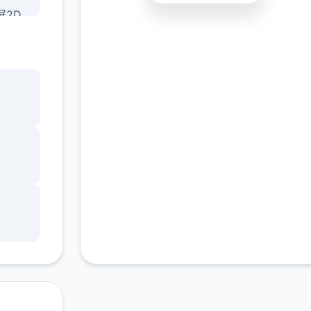
屏2D
知宝
安全下载
高速安装
完全免费
客服支持
放双
能搭
种伙
战神
有限
日公
本。