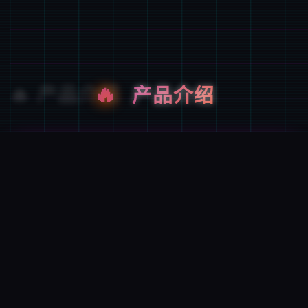
🔥
产品介绍
游戏特色
一次性交易大师是 超过150种以上的怪兽!!内容丰富
度爆表的超大型RPG。 训练你的Yarimon挑战冠军
的头衔!! 就在自己的伙伴Yarimon习得超无敌的「作
弊冲撞」这个世界都不一样了...最后成为宝可梦H版
大师