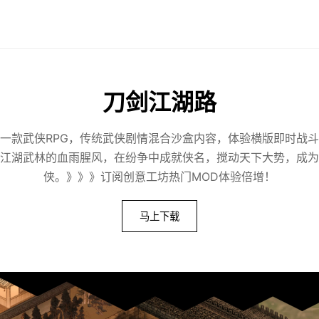
刀剑江湖路
一款武侠RPG，传统武侠剧情混合沙盒内容，体验横版即时战
江湖武林的血雨腥风，在纷争中成就侠名，搅动天下大势，成为
侠。》》》订阅创意工坊热门MOD体验倍增！
马上下载