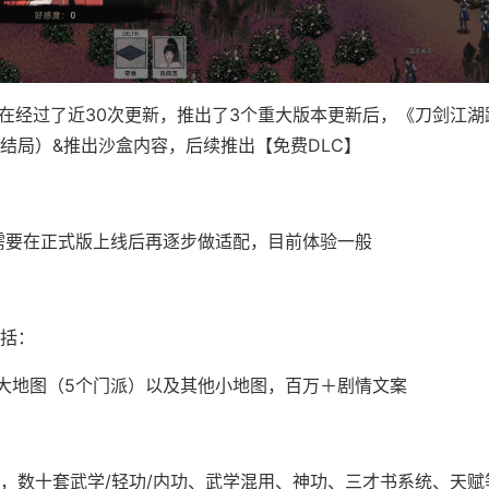
，在经过了近30次更新，推出了3个重大版本更新后，《刀剑江
结局）&推出沙盒内容，后续推出【免费DLC】
ck需要在正式版上线后再逐步做适配，目前体验一般
括：
个大地图（5个门派）以及其他小地图，百万＋剧情文案
，数十套武学/轻功/内功、武学混用、神功、三才书系统、天赋