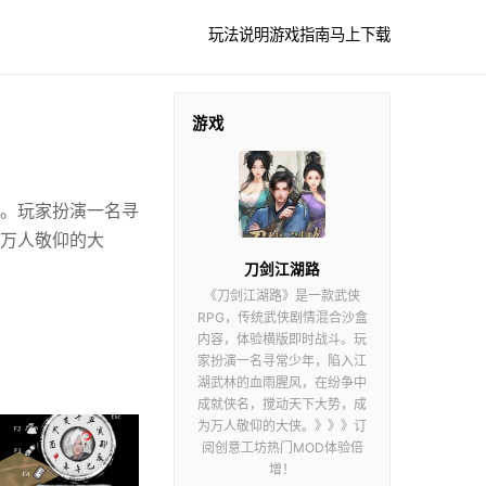
玩法说明
游戏指南
马上下载
游戏
斗。玩家扮演一名寻
万人敬仰的大
刀剑江湖路
《刀剑江湖路》是一款武侠
RPG，传统武侠剧情混合沙盒
内容，体验横版即时战斗。玩
家扮演一名寻常少年，陷入江
湖武林的血雨腥风，在纷争中
成就侠名，搅动天下大势，成
为万人敬仰的大侠。》》》订
阅创意工坊热门MOD体验倍
增！