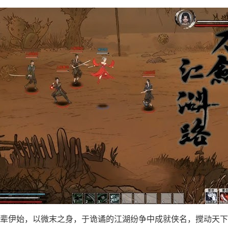
辈伊始，以微末之身，于诡谲的江湖纷争中成就侠名，搅动天下