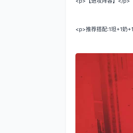
<p>【进攻阵容】</p>
<p>推荐搭配:1坦+1奶+