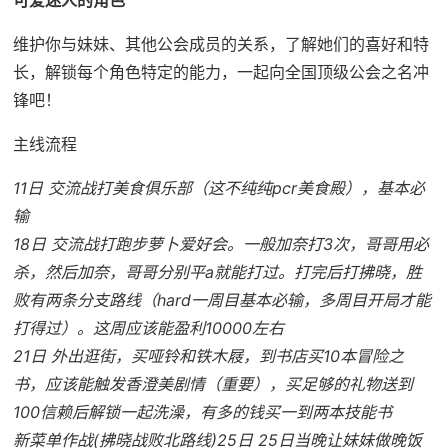
可爱迷人的角色
维护你与妹妹、其他公会成员的关系，了解她们的喜好和特
长，解锁每个角色特定的能力，一起向全国顶级公会之名冲
锋吧！
主线流程
11日 交流战打美食俱乐部（这不纯纯pcr美食殿），基本必
输
18日 交流战打跑步萝卜爱好会。一般加奈打3次，哥哥用必
杀，然后加奈，哥哥分别平a就能打过。打完后打拂晓，胜
败有两条分支路线（hard一周目基本必输，多周目开局才能
打得过）。这周应该能盈利10000左右
21日 外出逛街，买哑铃和铁木屐，到书店买10本冒险之
书，应该能触发香澄美剧情（重要），买足够的礼物送到
100信赖后解锁一起洗澡，有多的钱买一到两本技能书
新菜单作战(拂晓战败北路线)25日 25日当晚让妹妹做晚饭