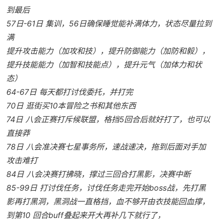
到最后
57日-61日 集训，56日确保睡觉能补满体力，状态尽量拉到
满
提升攻击能力（加攻和技），提升防御能力（加防和毅），
提升技能能力（加智和技能点），提升元气（加体力和状
态）
64-67日 每天都打讨伐委托，并打完
70日 逛街买10本冒险之书和其他东西
74日 八会正赛打斥候联盟，格挡5回合后就好打了，也可以
直接莽
78日 八会准决赛七星事务所，速战速决，拖到后面对手加
攻击难打
84日 八会决赛打拂晓，撑过三回合打黑影，决赛中断
85-99日 打讨伐任务，讨伐任务走完开始boss战，先打黑
影再打黑洞，黑洞战一直格挡，血不够开由衣技能回血撑，
到第10 回合buff叠起来开大再补几下就行了，