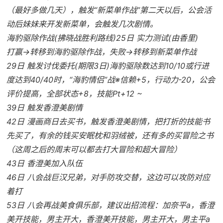
（最好多做几天），触发“新菜单作战”第二天以后，公会活
动后妹妹来开发新菜单，会触发几次剧情。
海豹驱除作战(拂晓战胜利路线)25日 实力测试(由香里)
打赢→转移到海豹驱除作战，失败→转移到新菜单作战
29日 触发讨伐委托(期限3日)海豹驱除数达到10/10或行进
度达到40/40时，“海豹情侣”战※信赖+5，行动力-20，公会
评价提高，全部状态+8，技能Pt+12 ~
39日 触发香澄美剧情
42日 漫画商日去买书，触发香澄美剧情，把打折的技能书
先买了，有余的钱买安眠枕和羽绒被，还有多的买冒险之书
（这周之后的周末可以都去打大冒险和超大冒险）
43日 香澄美加入队伍
46日 八会战巨汉兄弟，对手防攻交替，这边可以攻防对应
着打
53日 八会再战美食俱乐部，建议出招流程：加奈平a，香澄
美开技能，男主开大，香澄美开技能，男主开大，男主平a