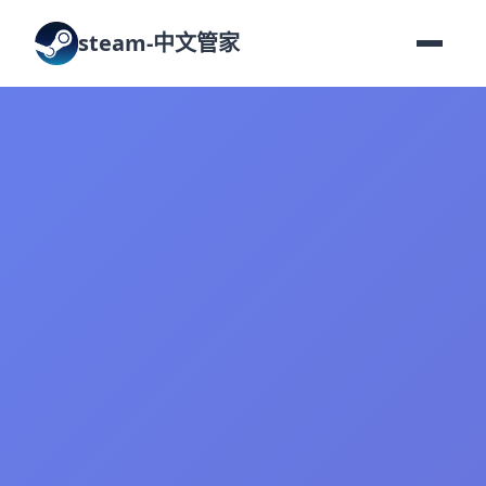
steam-中文管家