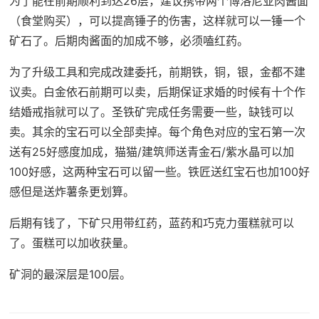
为了能在前期顺利到达26层，建议携带两个博洛尼亚肉酱面
（食堂购买），可以提高锤子的伤害，这样就可以一锤一个
矿石了。后期肉酱面的加成不够，必须嗑红药。
为了升级工具和完成改建委托，前期铁，铜，银，金都不建
议卖。白金依石前期可以卖，后期保证求婚的时候有十个作
结婚戒指就可以了。圣铁矿完成任务需要一些，缺钱可以
卖。其余的宝石可以全部卖掉。每个角色对应的宝石第一次
送有25好感度加成，猫猫/建筑师送青金石/紫水晶可以加
100好感，这两种宝石可以留一些。铁匠送红宝石也加100好
感但是送炸薯条更划算。
后期有钱了，下矿只用带红药，蓝药和巧克力蛋糕就可以
了。蛋糕可以加收获量。
矿洞的最深层是100层。