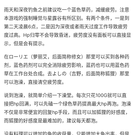
雨天和深夜钓鱼之前建议吃一个蓝色草药，减缓疲劳。注意
本游戏的强制睡觉与星露谷有所区别。有两个条件，一是到
第二天凌晨6点，二是因为深夜或者雨天过度工作导致疲劳
度过高。Hp归零不会导致昏迷，疲劳度没有面板可以直接显
示，但是会有提示。
在ローリエ（萝丽艾，后面简称修女）那里可以买到各种药
剂，蓝色药剂可以完全消除疲劳影响，蓝药也可以用蓝色药
草在工作台处合成。去よしの（吉野，后面简称狐狸）那里
可以泡澡，直接清空疲劳度。
说到泡澡，就简单介绍一下澡堂。每次只花100G就可以直
接把hp回满，可以先磕一个绿色草药提高最大hp再泡。泡澡
不仅是非常便宜的回复hp手段，而且可以加狐狸的好感度，
而狐狸的好感度是最难加的，建议每天都泡。
没有料理可以增加钓鱼的收获量，只能增加大鱼出率，但是