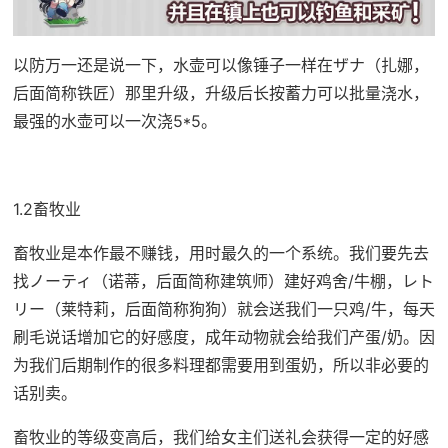
以防万一还是说一下，水壶可以像锤子一样在ザナ（扎娜，
后面简称铁匠）那里升级，升级后长按蓄力可以批量浇水，
最强的水壶可以一次浇5*5。
1.2畜牧业
畜牧业是本作最不赚钱，用时最久的一个系统。我们要先去
找ノーティ（诺蒂，后面简称建筑师）建好鸡舍/牛棚，レト
リー（莱特莉，后面简称狗狗）就会送我们一只鸡/牛，每天
刷毛说话增加它的好感度，成年动物就会给我们产蛋/奶。因
为我们后期制作的很多料理都需要用到蛋奶，所以非必要的
话别卖。
畜牧业的等级变高后，我们给女主们送礼会获得一定的好感