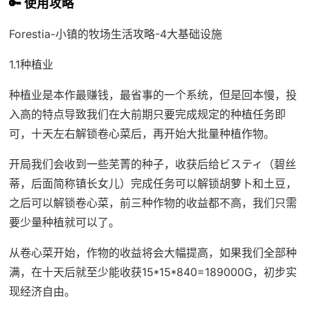
🔑 使用攻略
Forestia-小镇的牧场生活攻略-4大基础设施
1.1种植业
种植业是本作最赚钱，最省事的一个系统，但是回本慢，投
入高的特点导致我们在大前期只要完成规定的种植任务即
可，十天左右解锁卷心菜后，再开始大批量种植作物。
开局我们会收到一些芜菁的种子，收获后给ビスティ（碧丝
蒂，后面简称镇长女儿）完成任务可以解锁胡萝卜和土豆，
之后可以解锁卷心菜，前三种作物的收益都不高，我们只需
要少量种植就可以了。
从卷心菜开始，作物的收益将会大幅提高，如果我们全部种
满，在十天后就至少能收获15*15*840=189000G，初步实
现经济自由。