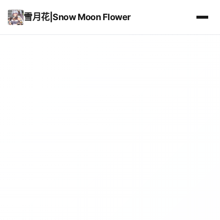
雪月花|Snow Moon Flower