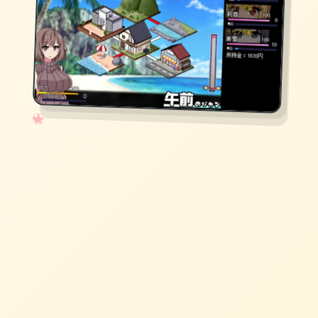
✧
♡
★
♥