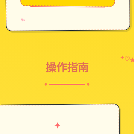
→
✧
♥
✦
♡
操作指南
✦