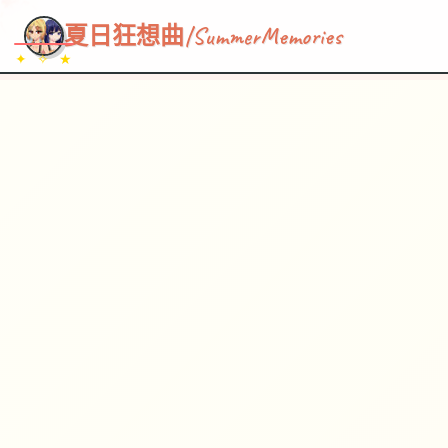
~~~
★
♡
✦
✧
♥
~
→
↗
夏日狂想曲|SummerMemories
✦ ✧ ★