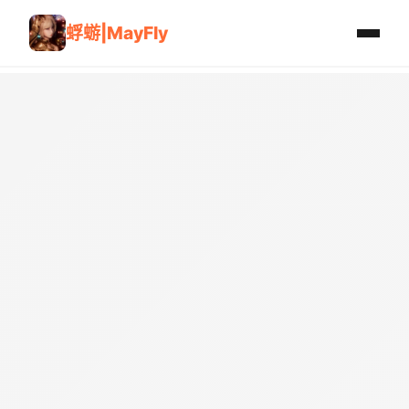
蜉蝣|MayFly