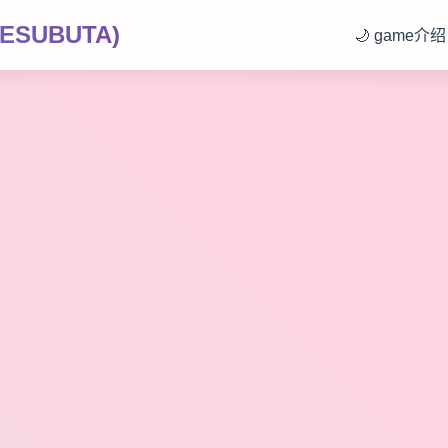
SUBUTA)
🌙 game介绍