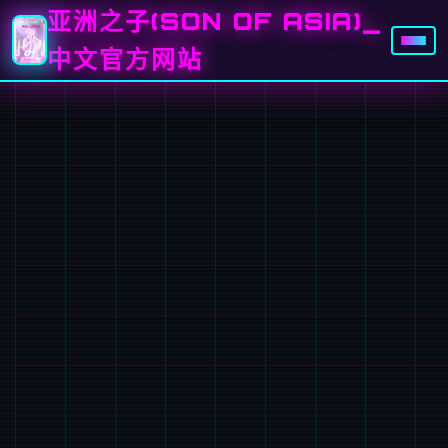
亚洲之子(SON OF ASIA)_
中文官方网站