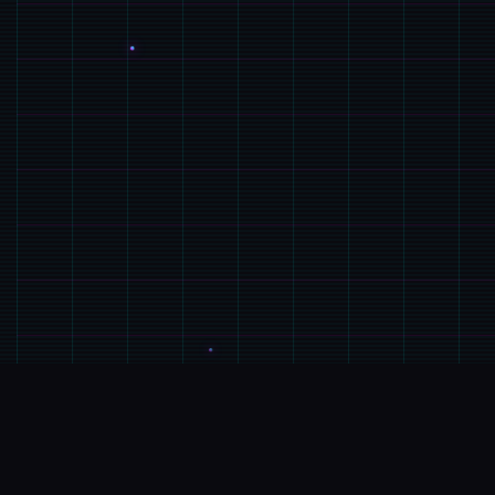
⌨️
玩法介绍