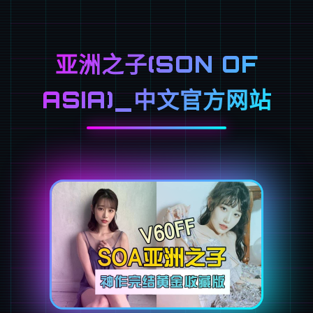
亚洲之子(SON OF
ASIA)_中文官方网站