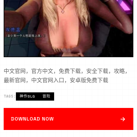
中文官网，官方中文，免费下载，安全下载，攻略，
最新官网，中文官网入口，安卓版免费下载
TAGS:
神作SLG
冒险
→
DOWNLOAD NOW