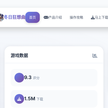
冬日狂想曲
首页
产品介绍
操作攻略
马上下
游戏数据
9.3
评分
1.5M
下载