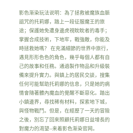
影色渐染玩法说明：為了拯救被魔族血脈
詛咒的托莉娜，踏上一段征服魔王的旅
途；保護她免遭身邊虎視眈眈者的毒手；
掌握合成技術，下地牢，戰強敵，你能及
時拯救她嗎？ 在充滿細節的世界中旅行，
遇見形形色色的角色，幾乎每個人都有自
己的故事和任務。通過製作物品和升級裝
備來提升實力。與鎮上的居民交談，搜集
任何可能幫助托莉娜的信息，只是她的病
情會隨著體內魔血的覺醒不斷惡化。踏出
小鎮邊界，尋找稀有材料，探索地下城，
與怪物戰鬥。但是，在經歷了一天的冒險
之後，別忘了回來照顧托莉娜日益增長的
對魔力的渴望--来着影色渐染官网。