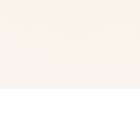
🌠 游戏说明
冒险家“罗恩”带领一只探险小队，调查常年风暴肆虐的漩涡
中心，结果探险船在风暴中解体。 昏迷中被海水冲刷到了