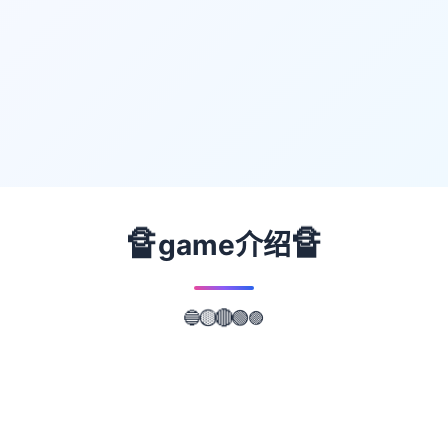
🔏
🔏
game介绍
🟣
🟢
🔴
🟡
🔵
📖
游戏故事
✨