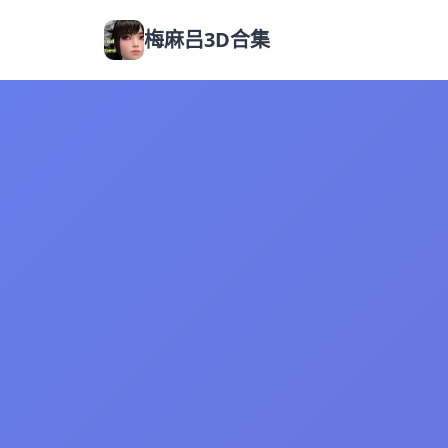
梅麻吕3D合集