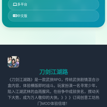
多平台
中文版
刀剑江湖路
《刀剑江湖路》是一款武侠RPG，传统武侠剧情混合沙
盒内容，体验横版即时战斗。玩家扮演一名寻常少年，
陷入江湖武林的血雨腥风，在纷争中成就侠名，搅动天
下大势，成为万人敬仰的大侠。》》》订阅创意工坊热
门MOD体验倍增！