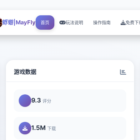
蜉蝣|MayFly
首页
玩法说明
操作指南
免费下
游戏数据
9.3
评分
1.5M
下载