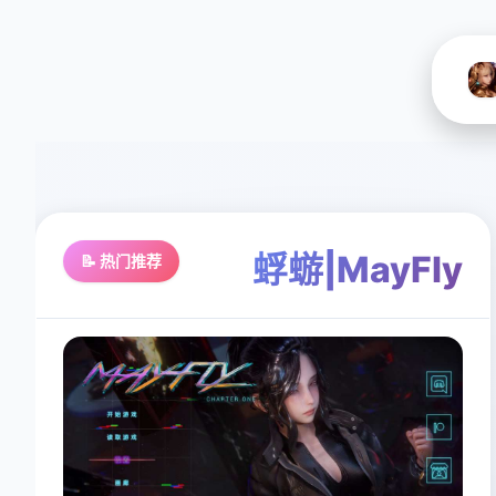
蜉蝣|MayFly
📝 热门推荐