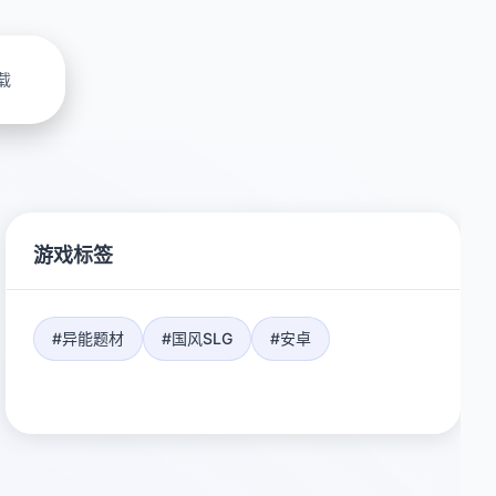
载
游戏标签
#异能题材
#国风SLG
#安卓