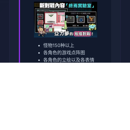
怪物150种以上
各角色的游戏点阵图
各角色的立绘以及各表情
差分
有怪物图鉴
本作品於 2023 年 9 月 1
日推出後很快就突破了 10
萬套大關，作為年度神作
終於登上 Steam 的國際舞
台！這次 Steam 版發行還
同時包含了 DLC1 的追加