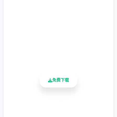
马上下载 永恒世界|eternum
完整版游戏，免费体验
在永恒世界的官方攻略里，作者给出了一条最
佳路线——也即获得最多好感，不丢失任何路
2.3M+
线，并且可以看到几乎全部剧情的路线。在你
总下载量
4.9/5
现在正在看的这篇攻略里，会给出最佳路线。
用户评分
不过，游戏也提供了允许犯错的空间，即使不
900K+
严格按照最佳路线来， 也不会出现大问题！
活跃用户
免费下载
我会把最佳路线颜色标为红色
安全下载
每一章的题目标为绿色
高速安装