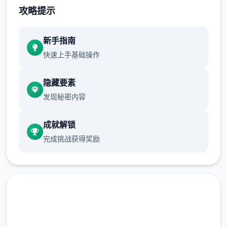
攻略提示
永恒世界下载ETERNUM [0.8] - 变更日志和
发布日期
新手指南
1650+张新图片，80+个新动画，16750+行
快速上手基础操作
新代码，38+首新音乐曲目，150+种新音效，
更新的用户界面，修复了多个渲染和代码问
隐藏要素
题。
发现秘密内容
成就解锁
本攻略基于作者的官方攻略与国外Tanxui大神
完成挑战获得奖励
做的被动攻略mod，我做了一些补充、和谐文
本、说明与扩展，文本较长，每个字都是纯手
打，先求一个点赞啦
永恒世界最佳路线：