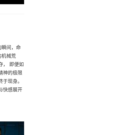
的瞬间，命
的机械荒
夺， 即便如
精神的极限
终于现身。
与快感展开