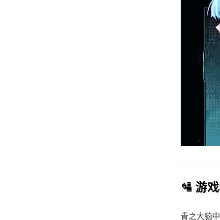
🛂 游
青之大脑中