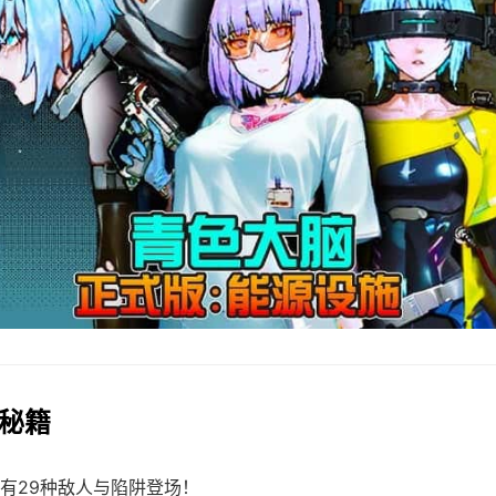
戏秘籍
有29种敌人与陷阱登场！