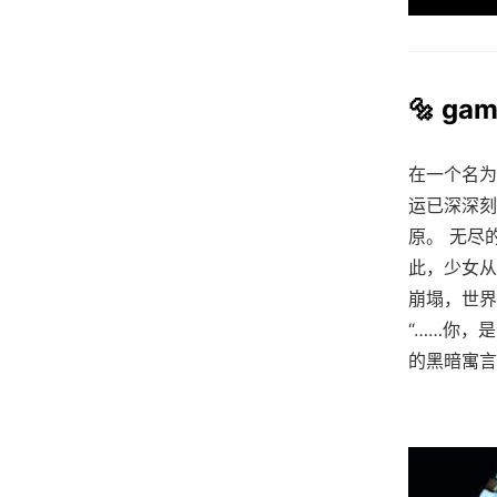
🔩 ga
在一个名为
运已深深刻
原。 无尽
此，少女从
崩塌，世界
“……你，
的黑暗寓言