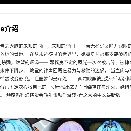
me介绍
青之大脑的未知的时间，未知的空间—— 当无名少女睁开双眼
入她的骨髓。 在从未祈祷过的世界里，她孤身迎战那支离破碎
的杀戮，绝望的邂逅—— 那摇曳不定的蓝光一次次被击碎、被掠
未停下脚步。 教堂的钟声回荡在暴力与救赎的边缘， 当血肉与
悄然改变形貌。 在噩梦的最深处—— 两颗映照彼此影子的灵魂
是否已下定决心将自己的一切奉献出去？” 围绕存在与湮灭、恐惧
。 颓废系科幻横版卷轴射击动作游戏-青之大脑中文最新版