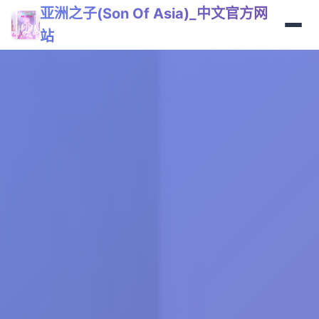
亚洲之子(Son Of Asia)_中文官方网
站