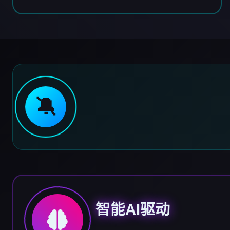
🔕
智能AI驱动