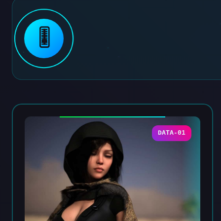
🎚️
DATA-01