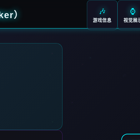
🎶
⌚
ker）
游戏信息
视觉展