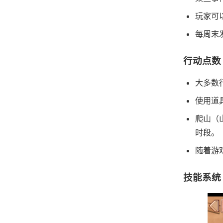
玩家可
每周末
行动点数
大多数
使用道
爬山（
时段。
随着游
技能系统