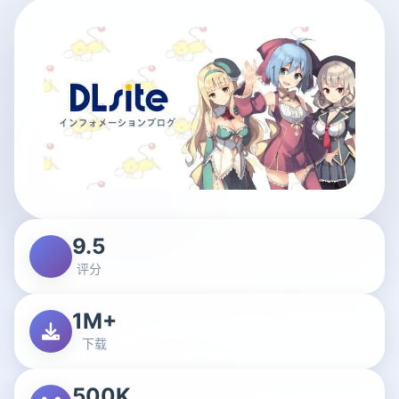
9.5
评分
1M+
下载
500K