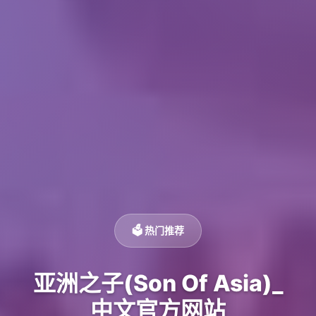
🗳️ 热门推荐
亚洲之子(Son Of Asia)_
中文官方网站